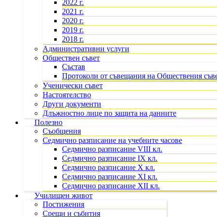
2022 г.
2021 г.
2020 г.
2019 г.
2018 г.
Административни услуги
Обществен съвет
Състав
Протоколи от съвещания на Обществения съв
Ученически съвет
Настоятелство
Други документи
Длъжностно лице по защита на данните
Полезно
Съобщения
Седмично разписание на учебните часове
Седмично разписание VIII кл.
Седмично разписание IX кл.
Седмично разписание X кл.
Седмично разписание XI кл.
Седмично разписание XII кл.
Училищен живот
Постижения
Срещи и събития