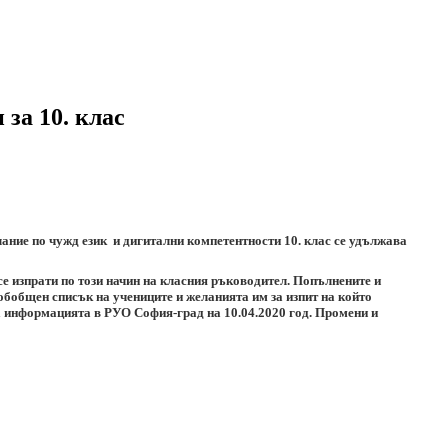
за 10. клас
лание по чужд език
и дигитални компетентности 10. клас се удължава
се изпрати по този начин на класния ръководител. Попълнените и
обобщен списък на учениците и желанията им за изпит на който
а информацията в РУО София-град на 10.04.2020 год. Промени и