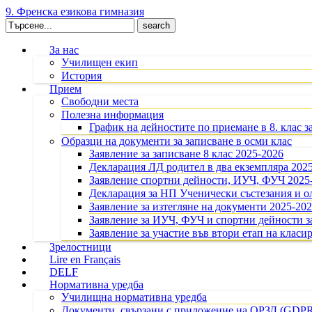
9. Френска езикова гимназия
Search
for:
За нас
Училищен екип
История
Прием
Свободни места
Полезна информация
График на дейностите по приемане в 8. клас з
Образци на документи за записване в осми клас
Заявление за записване 8 клас 2025-2026
Декларация ЛД родител в два екземпляра 202
Заявление спортни дейности, ИУЧ, ФУЧ 2025
Декларация за НП Ученически състезания и 
Заявление за изтегляне на документи 2025-20
Заявление за ИУЧ, ФУЧ и спортни дейности за
Заявление за участие във втори етап на класир
Зрелостници
Lire en Français
DELF
Нормативна уредба
Училищна нормативна уредба
Документи, свързани с приложение на ОРЗД (GDP