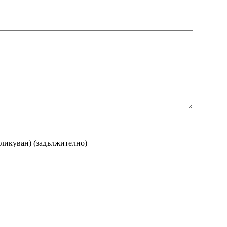
бликуван)
(задължително)