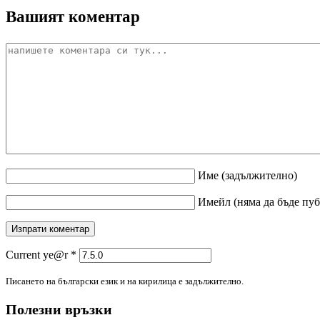
Вашият коментар
Име
(задължително)
Имейл
(няма да бъде пу
Current ye@r
*
Писането на български език и на кирилица е задължително.
Полезни връзки