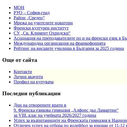
МОН
РУО – София-град
Район „Средец“
Мрежа на учителите новатори
Френски културен институт
СУ „Св. Климент Охридски“
Асоциация на преподавателите по и на френски език в Б
Международна организация на франкофонията
Рейтинг на висшите училища в България за 2025 година
Още от сайта
Контакти
Лични акаунти
Профил на купувача
Последни публикации
Дни на отворените врати в
9. Френска езикова гимназия „Алфонс дьо Ламартин“
за VIII. клас на учебната 2026/2027 година
Успех за възпитаниците на Френската гимназия в Национ
Отличен успех на отбора по волейбол за юноши от 11-12 