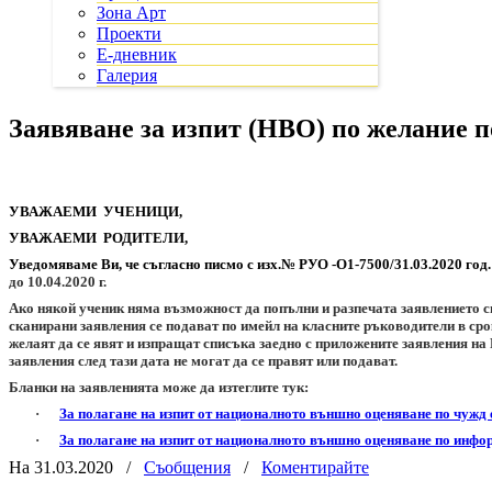
Зона Арт
Проекти
Е-дневник
Галерия
Заявяване за изпит (НВО) по желание п
УВАЖАЕМИ
УЧЕНИЦИ,
УВАЖАЕМИ
РОДИТЕЛИ,
Уведомяваме Ви, че съгласно писмо с изх.№ РУО -О1-7500/31.03.2020 год
до 10.04.2020 г.
Ако някой ученик няма възможност да попълни и разпечата заявлението си,
сканирани заявления се подават по имейл на класните ръководители в сро
желаят да се явят и изпращат списъка заедно с приложените заявления н
заявления след тази дата не могат да се правят или подават.
Бланки на заявленията може да изтеглите тук:
·
За полагане на изпит от националното външно оценяване по чужд е
·
За полагане на изпит от националното външно оценяване по инфор
На 31.03.2020
/
Съобщения
/
Коментирайте