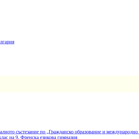
ългария
алното състезание по „Гражданско образование и международно
клас на 9. Френска езикова гимназия