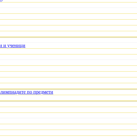
ли и ученици
олимпиадите по предмети