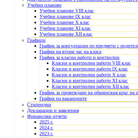
Учебни планове
Учебни планове VIII клас
Учебни планове IX клас
Учебни планове X клас
Учебни планове XI клас
Учебни планове XII клас
Графици
График за консултации по предмети с родите
График на втори час на класа
График за класни работи и контролни
Класни и контролни работи VIII клас
Класни и контролни работи IX клас
Класни и контролни работи X клас
Класни и контролни работи XI клас
Класни и контролни работи XII клас
График за провеждане на общинския кръг на 
График на ваканциите
Стипендии
Декларации и заявления
Финансови отчети
2025 г.
2024 г.
2023 г.