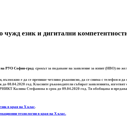
о чужд език и дигитални компетентности 
. на РУО София-град
с
рокът за подаване на
заявление за изпит (НВО) по же
 възможно е да се препише четливо ръкописно, да се снима с телефон и да 
к до 08.04.2020 год. Класните ръководители събират заявленията, изготвят 
а РНИКТ Калина Стефанова в срок до 09.04.2020 год. Тя обобщава и предав
зик в края на X клас
.
мационни технологии в края на X клас.