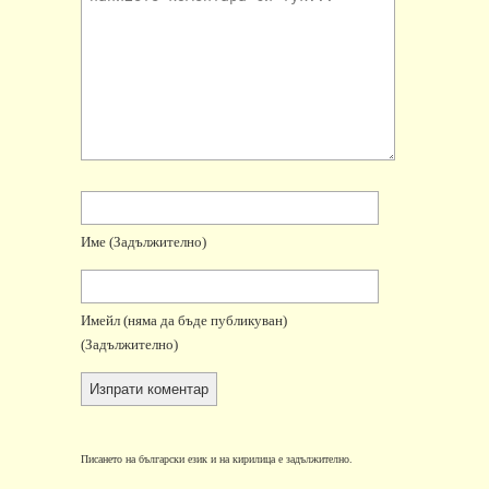
Име
(задължително)
Имейл
(няма да бъде публикуван)
(задължително)
Писането на български език и на кирилица е задължително.