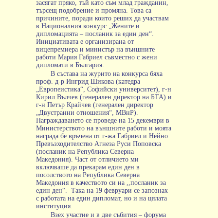
засягат пряко, тъй като съм млад гражданин,
търсещ подобрение и промяна. Това са
причините, поради които реших да участвам
в Националния конкурс „Жените и
дипломацията – посланик за един ден“.
Инициативата е организирана от
вицепремиера и министър на външните
работи Мария Габриел съвместно с жени
дипломати в България.
В състава на журито на конкурса бяха
проф. д-р Ингрид Шикова (катедра
„Европеистика“, Софийски университет), г-н
Кирил Вълчев (генерален директор на БТА) и
г-н Петър Крайчев (генерален директор
„Двустранни отношения“, МВнР).
Награждаването се проведе на 15 декември в
Министерството на външните работи и моята
награда бе връчена от г-жа Габриел и Нейно
Превъзходителство Агнеза Руси Поповска
(посланик на Република Северна
Македония). Част от отличието ми
включваше да прекарам един ден в
посолството на Република Северна
Македония в качеството си на ,,посланик за
един ден“.
Tака на 19 февруари се запознах
с работата на един дипломат, но и на цялата
институция.
Взех участие и в две събития – форума