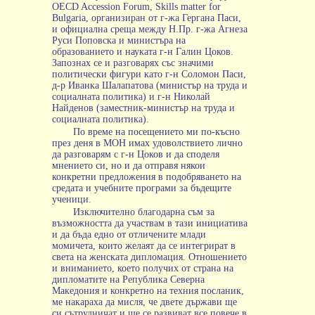
OECD Accession Forum, Skills matter for
Bulgaria, организиран от г-жа Гергана Паси,
и официална среща между Н.Пр. г-жа Агнеза
Руси Поповска и министъра на
образованието и науката г-н Галин Цоков.
Запознах се и разговарях със значими
политически фигури като г-н Соломон Паси,
д-р Иванка Шалапатова (министър на труда и
социалната политика) и г-н Николай
Найденов (заместник-министър на труда и
социалната политика).
По време на посещението ми по-късно
през деня в МОН имах удоволствието лично
да разговарям с г-н Цоков и да споделя
мнението си, но и да отправя някои
конкретни предложения в подобряването на
средата и учебните програми за бъдещите
ученици.
Изключително благодарна съм за
възможността да участвам в тази инициатива
и да бъда едно от отличените млади
момичета, които желаят да се интегрират в
света на женската дипломация. Отношението
и вниманието, което получих от страна на
дипломатите на Република Северна
Македония и конкретно на техния посланик,
ме накараха да мисля, че двете държави ще
си сътрудничат и ще се развиват все повече в