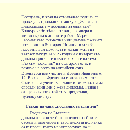
Неотдавна, в края на отминалата година, се
проведе Националният конкурс „Жените и
дипломацията – посланик за един ден“.
Конкурсът бе обявен от вицепремиера и
министър на външните работи Мария
Габриел като съвместна инициатива с жените
посланици в България. Инициативата бе
насочена към момичета и млади жени на
възраст между 14 и 25 години с интерес към
дипломацията. Те представиха есе на тема
„Аз съм посланик“ на български език и
резюме на есето на английски език.
В конкурса взе участие и Дорина Иванчева от
12. В клас на
Френската езикова гимназия.
Отличената ученичка имаше възможността да
сподели един ден с жена дипломат. Разказа
от преживяното, който тя предостави,
публикуваме тук.
Разказ на един ,,посланик за един ден“
Бъдещето на България,
дипломатическите ѝ отношения с нейните
съседи и партньори и европейската политика
са въпроси, които ме интересуват, но и