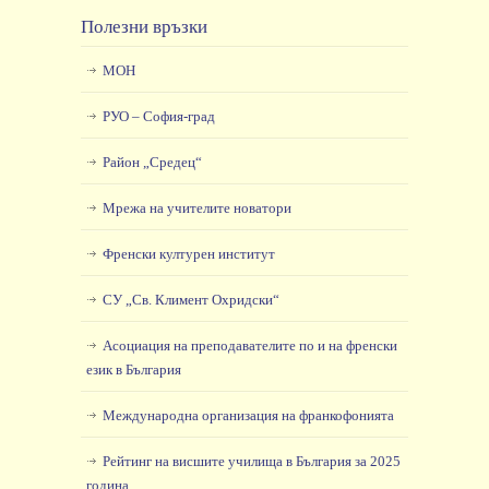
Полезни връзки
МОН
РУО – София-град
Район „Средец“
Мрежа на учителите новатори
Френски културен институт
СУ „Св. Климент Охридски“
Асоциация на преподавателите по и на френски
език в България
Международна организация на франкофонията
Рейтинг на висшите училища в България за 2025
година