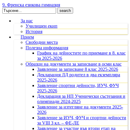
9. Френска езикова гимназия
Search
for:
За нас
Училищен екип
История
Прием
Свободни места
Полезна информация
График на дейностите по приемане в 8. клас
за 2025-2026
Образци на документи за записване в осми клас
Заявление за записване 8 клас 2025-2026
Декларация ЛД родител в два екземпляра
2025-2026
Заявление спортни дейности, ИУЧ, ФУЧ
2025-2026
Декларация за НП Ученически състезания и
олимпиади 2024-2025
Заявление за изтегляне на документи 2025-
2026
Заявление за ИУЧ, ФУЧ и спортни дейности
за VIII З кл. – ФЕ-ЛЕ
Заявление за участие във втори етап на