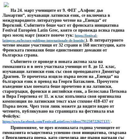
На 24. март учениците от 9. ФЕГ „Алфонс дьо
Ламартин“, изучаващи латински език, се включиха в
международното литературно четене на „Енеида“ от
Вергилий. Събитието беше част от френската инициатива
Festival Européen Latin Grec, която се провежда всяка година
през месец март (вижте повече тук:
https://festival-
).
В литературното
latingrec.eu/lecture-publique-internationale-de-leneide/
четене имаше участници от 32 страни и 168 институции, като
Френската гимназия беше единственият домакин от
българска страна.
Събитието се проведе в новата актова зала на
гимназията и в него участваха ученици от 8. до 12. клас,
изучаващи латински език със своя преподавател Димитър
Драгнев. Те прочетоха изцяло първа песен на „Енеида“ на
български език в превод на Георги Батаклиев. Прочутото
въведение към поемата беше прочетено и на латински,
старогръцки, френски и английски език, а Белослава Петкова
и Вяра Георгиева от 11. ж клас изпълниха своя оригинална
композиция по латинския текст към стихове 418-437 от
Първа песен. Чрез този линк можете да видите видео от
четенето, публикувано на страницата на фестивала във
Фейсбук:
https://www.facebook.com/FestivalLatinGrec/videos/791250722627137/
.
Припомняме, че през изминалата година учениците от
гимназията осъществиха успешно своя инициатива, свързана
с Вергилиевата поема, като спечелиха две първи награди със