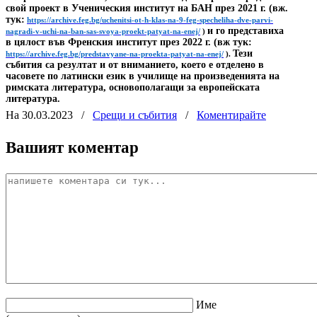
свой проект в Ученическия институт на БАН през 2021 г. (вж.
тук:
https://archive.feg.bg/uchenitsi-ot-h-klas-na-9-feg-specheliha-dve-parvi-
и го представиха
nagradi-v-uchi-na-ban-sas-svoya-proekt-patyat-na-enej/
)
в цялост във Френския институт през 2022 г. (вж тук:
Тези
https://archive.feg.bg/predstavyane-na-proekta-patyat-na-enej/
).
събития са резултат и от вниманието, което е отделено в
часовете по латински език в училище на произведенията на
римската литература, основополагащи за европейската
литература.
На 30.03.2023
/
Срещи и събития
/
Коментирайте
Вашият коментар
Име