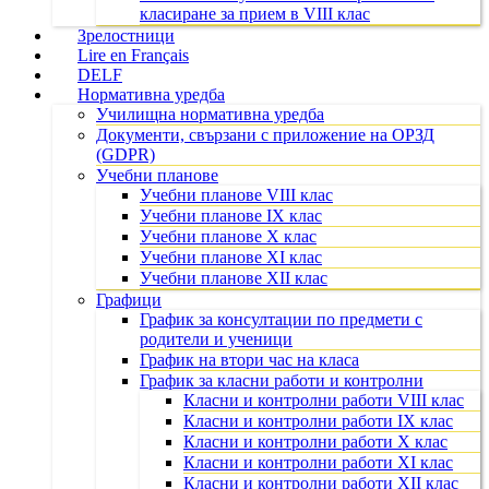
класиране за прием в VIII клас
Зрелостници
Lire en Français
DELF
Нормативна уредба
Училищна нормативна уредба
Документи, свързани с приложение на ОРЗД
(GDPR)
Учебни планове
Учебни планове VIII клас
Учебни планове IX клас
Учебни планове X клас
Учебни планове XI клас
Учебни планове XII клас
Графици
График за консултации по предмети с
родители и ученици
График на втори час на класа
График за класни работи и контролни
Класни и контролни работи VIII клас
Класни и контролни работи IX клас
Класни и контролни работи X клас
Класни и контролни работи XI клас
Класни и контролни работи XII клас