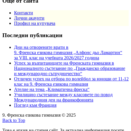
Още от сайта
Контакти
Лични акаунти
Профил на купувача
Последни публикации
Дни на отворените врати в
9. Френска езикова гимназия „Алфонс дьо Ламартин“
за VIII. клас на учебната 2026/2027 година
Успех за възпитаниците на Френската гимназия в
Националното състезание по „Гражданско образование
и международно сътрудничество“
Отличен успех на отбора по волейбол за юноши от 11-12
клас на 9. Френска езикова гимназия
Ателие на тема „Климатична фреска“
Училищно състезание между класовете по повод
Международния ден на франкофонията
Поглед към Франция
9. Френска езикова гимназия © 2025
Back to Top
Това е архив на стария сайт. За актуална информация посете